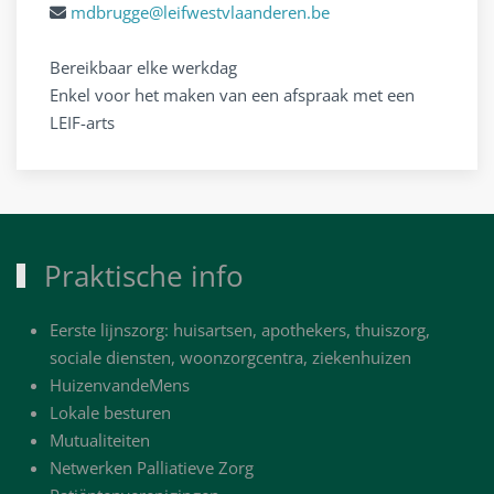
mdbrugge@leifwestvlaanderen.be
Bereikbaar elke werkdag
Enkel voor het maken van een afspraak met een
LEIF-arts
Praktische info
Eerste lijnszorg: huisartsen, apothekers, thuiszorg,
sociale diensten, woonzorgcentra, ziekenhuizen
HuizenvandeMens
Lokale besturen
Mutualiteiten
Netwerken Palliatieve Zorg