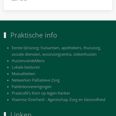
Praktische info
Eerste lijnszorg: huisartsen, apothekers, thuiszorg,
sociale diensten, woonzorgcentra, ziekenhuizen
HuizenvandeMens
Lokale besturen
Mutualiteiten
Netwerken Palliatieve Zorg
Patiëntenverenigingen
Praatcafé's Kom op tegen Kanker
Vlaamse Overheid - Agentschap Zorg en Gezondheid
Linken