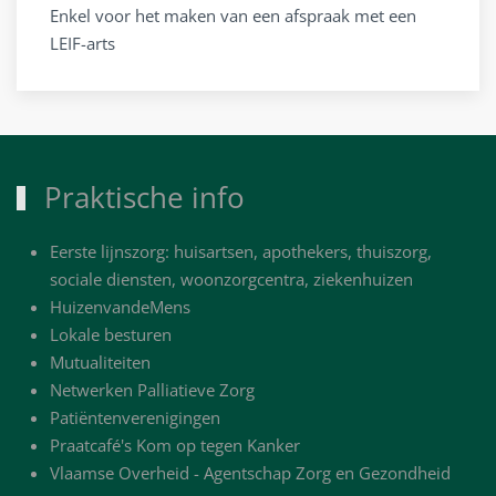
Enkel voor het maken van een afspraak met een
LEIF-arts
Praktische info
Eerste lijnszorg: huisartsen, apothekers, thuiszorg,
sociale diensten, woonzorgcentra, ziekenhuizen
HuizenvandeMens
Lokale besturen
Mutualiteiten
Netwerken Palliatieve Zorg
Patiëntenverenigingen
Praatcafé's Kom op tegen Kanker
Vlaamse Overheid - Agentschap Zorg en Gezondheid