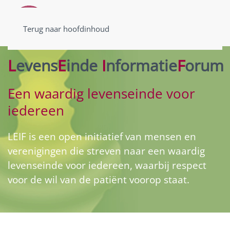
Terug naar hoofdinhoud
L
evens
E
inde
I
nformatie
F
orum
Een waardig levenseinde voor
iedereen
LEIF is een open initiatief van mensen en
verenigingen die streven naar een waardig
levenseinde voor iedereen, waarbij respect
voor de wil van de patiënt voorop staat.