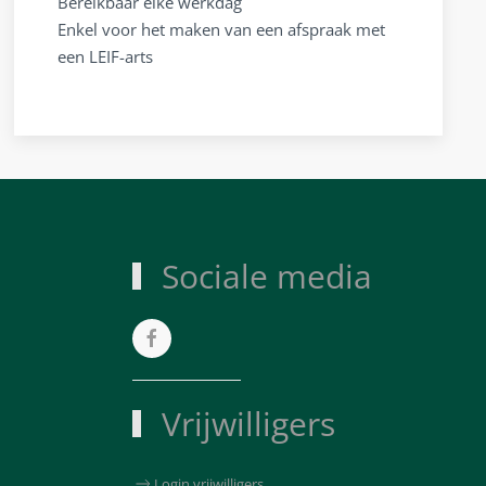
Bereikbaar elke werkdag
Enkel voor het maken van een afspraak met
een LEIF-arts
Sociale media
Vrijwilligers
Login vrijwilligers