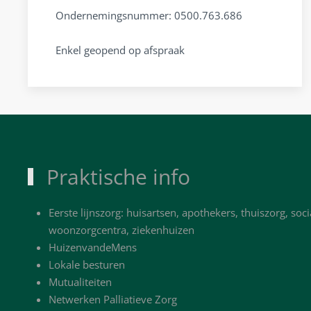
Ondernemingsnummer: 0500.763.686
Enkel geopend op afspraak
Praktische info
Eerste lijnszorg: huisartsen, apothekers, thuiszorg, soci
woonzorgcentra, ziekenhuizen
HuizenvandeMens
Lokale besturen
Mutualiteiten
Netwerken Palliatieve Zorg