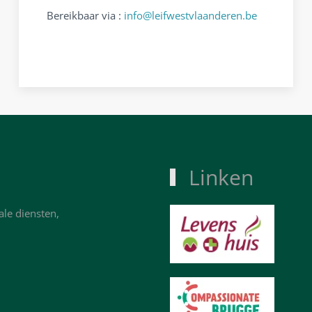
Bereikbaar via :
info@leifwestvlaanderen.be
Linken
ale diensten,