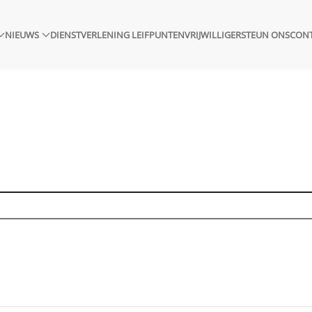
NIEUWS
DIENSTVERLENING LEIFPUNTEN
VRIJWILLIGER
STEUN ONS
CON