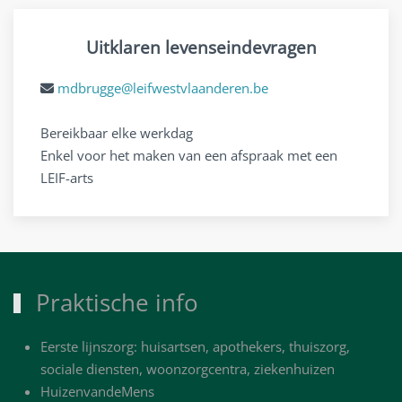
Uitklaren levenseindevragen
mdbrugge@leifwestvlaanderen.be
Bereikbaar elke werkdag
Enkel voor het maken van een afspraak met een
LEIF-arts
Praktische info
Eerste lijnszorg: huisartsen, apothekers, thuiszorg,
sociale diensten, woonzorgcentra, ziekenhuizen
HuizenvandeMens