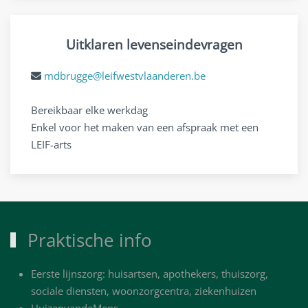
Uitklaren levenseindevragen
mdbrugge@leifwestvlaanderen.be
Bereikbaar elke werkdag
Enkel voor het maken van een afspraak met een
LEIF-arts
Praktische info
Eerste lijnszorg: huisartsen, apothekers, thuiszorg,
sociale diensten, woonzorgcentra, ziekenhuizen
HuizenvandeMens