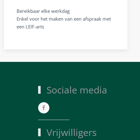
Bereikbaar elke werkdag
Enkel voor het maken van een afspraak met
een LEIF-arts
Sociale media
Vrijwilligers