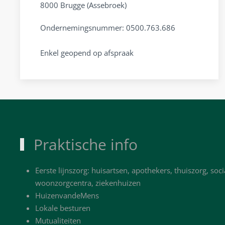
8000 Brugge (Assebroek)
Ondernemingsnummer: 0500.763.686
Enkel geopend op afspraak
Praktische info
Eerste lijnszorg: huisartsen, apothekers, thuiszorg, soci
woonzorgcentra, ziekenhuizen
HuizenvandeMens
Lokale besturen
Mutualiteiten