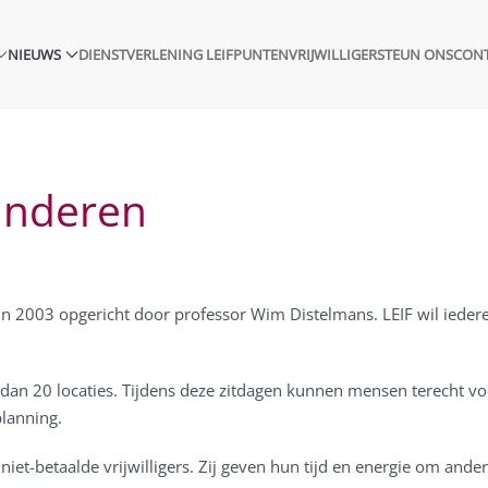
NIEUWS
DIENSTVERLENING LEIFPUNTEN
VRIJWILLIGER
STEUN ONS
CON
anderen
n 2003 opgericht door professor Wim Distelmans. LEIF wil ieder
 dan 20 locaties. Tijdens deze zitdagen kunnen mensen terecht v
planning.
et-betaalde vrijwilligers. Zij geven hun tijd en energie om ander