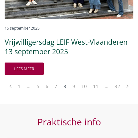
15 september 2025
Vrijwilligersdag LEIF West-Vlaanderen
13 september 2025
LEES MEER
1
…
5
6
7
8
9
10
11
…
32
Praktische info