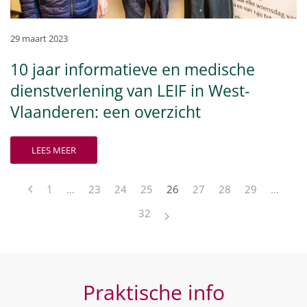
29 maart 2023
10 jaar informatieve en medische
dienstverlening van LEIF in West-
Vlaanderen: een overzicht
LEES MEER
1
…
23
24
25
26
27
28
29
…
32
Praktische info