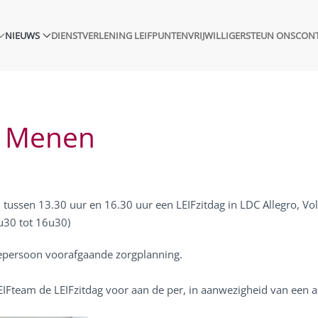
NIEUWS
DIENSTVERLENING LEIFPUNTEN
VRIJWILLIGER
STEUN ONS
CON
n Menen
tussen 13.30 uur en 16.30 uur een LEIFzitdag in LDC Allegro, Vo
u30 tot 16u30)
iepersoon voorafgaande zorgplanning.
IFteam de LEIFzitdag voor aan de per, in aanwezigheid van een a