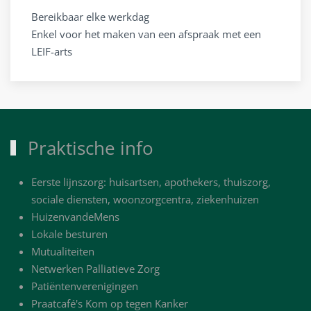
Bereikbaar elke werkdag
Enkel voor het maken van een afspraak met een
LEIF-arts
Praktische info
Eerste lijnszorg: huisartsen, apothekers, thuiszorg,
sociale diensten, woonzorgcentra, ziekenhuizen
HuizenvandeMens
Lokale besturen
Mutualiteiten
Netwerken Palliatieve Zorg
Patiëntenverenigingen
Praatcafé's Kom op tegen Kanker